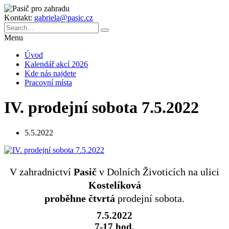
Kontakt:
gabriela@pasic.cz
Menu
Úvod
Kalendář akcí 2026
Kde nás najdete
Pracovní místa
IV. prodejní sobota 7.5.2022
5.5.2022
V zahradnictví
Pasič
v Dolních Životicích na ulici
Kostelíková
proběhne
čtvrtá
prodejní sobota.
7.5.2022
7-17 hod.