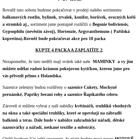
Rovněž tuto sobotu budeme pokračovat v prodeji našeho sortimentu
balkonových rostlin, bylinek, trvalek, konifer, borůvek, ovocných keřů
a stromků aj.,
sortiment jsme postupně rozšířili o
Begonie boliviensis,
Gypsophilu (nevěstin závoj), Hortenzie, Argyranthemum ( Pařížská
kopretina).
Rovněž bude pokračovat akce pro 10 packa
KUPTE 4 PACKA A ZAPLATÍTE 2
.
Nezapomeňte, že tuto neděli mají svátek také naše
MAMINKY
a vy jim
můžete udělat radost krásnou pokojovou kytičkou, kterou jsme pro
vás přivezli přímo z Holandska.
Sazenice zeleniny budou rozšířeny o
sazenice Cukety, Mochyně
peruánské, Papriky beraní rohy a sazenice Řapíkatého celeru
.
Zároveň si můžete vybrat z naší nabídky
květináčů, truhlíků vhodných
na okna a také speciální truhlíky, které se upevňují na zábradlí
balkónů a teras. Dále bude v nabídce zahradnické nářadí, dětské
nazouváčky a nářadí, netkané textilie a substráty.
Chtěli bychom Vás ještě upozornit, že platit budete moci pouze
HOTOVĚ
.