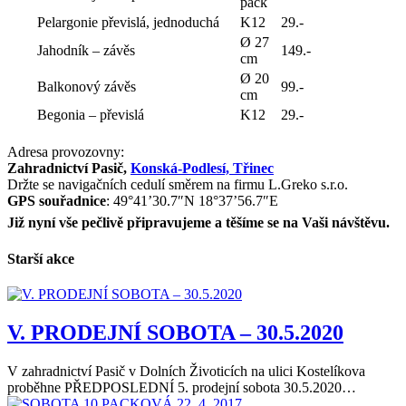
pack
Pelargonie převislá, jednoduchá
K12
29.-
Ø 27
Jahodník – závěs
149.-
cm
Ø 20
Balkonový závěs
99.-
cm
Begonia – převislá
K12
29.-
Adresa provozovny:
Zahradnictví Pasič,
Konská-Podlesí, Třinec
Držte se navigačních cedulí směrem na firmu L.Greko s.r.o.
GPS souřadnice
: 49°41’30.7″N 18°37’56.7″E
Již nyní vše pečlivě připravujeme a těšíme se na Vaši návštěvu.
Starší akce
V. PRODEJNÍ SOBOTA – 30.5.2020
V zahradnictví Pasič v Dolních Životicích na ulici Kostelíkova
proběhne PŘEDPOSLEDNÍ 5. prodejní sobota 30.5.2020…