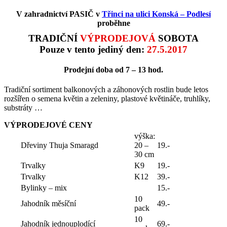
V zahradnictví PASIČ v
Třinci na ulici Konská – Podlesí
proběhne
TRADIČNÍ
VÝPRODEJOVÁ
SOBOTA
Pouze v tento jediný den:
27.5.2017
Prodejní doba od 7 – 13 hod.
Tradiční sortiment balkonových a záhonových rostlin bude letos
rozšířen o semena květin a zeleniny, plastové květináče, truhlíky,
substráty …
VÝPRODEJOVÉ CENY
výška:
Dřeviny Thuja Smaragd
20 –
19.-
30 cm
Trvalky
K9
19.-
Trvalky
K12
39.-
Bylinky – mix
15.-
10
Jahodník měsíční
49.-
pack
10
Jahodník jednouplodící
69.-