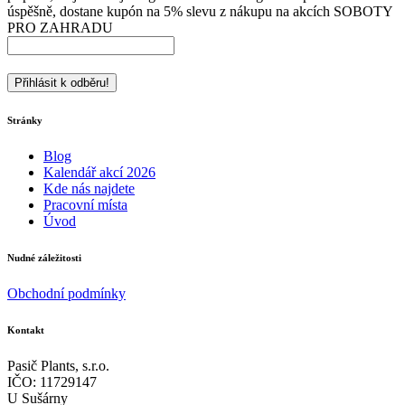
úspěšně, dostane kupón na 5% slevu z nákupu na akcích SOBOTY
PRO ZAHRADU
Stránky
Blog
Kalendář akcí 2026
Kde nás najdete
Pracovní místa
Úvod
Nudné záležitosti
Obchodní podmínky
Kontakt
Pasič Plants, s.r.o.
IČO: 11729147
U Sušárny