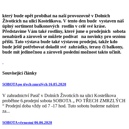
který bude opět probíhat na naší provozovně v Dolních
Životicích na ulici Kostelíkova. V tento den bude vystaven náš
úplný sortiment balkonových rostlin v celé své kráse.
Představíme Vám také rostliny, které jsme o prodejních sobota
nenabízeli a zároveň se můžete podívat na novinky pro sezónu
příští. Tato výstava bude také výstavou prodejní, takže kdo
bude ještě potřebovat doladit své zahrádky, terasy či balkony,
bude mít jedinečnou a zároveň poslední možnost takto učinit.
Související články
SOBOTA po třech zmrzlých 16.05.2020
V zahradnictví Pasič v Dolních Životicích na ulici Kostelíkova
proběhne 6.prodejní sobota SOBOTA „ PO TŘECH ZMRZLÝCH
“ Prodejní doba vždy od 7 -17 hod. Tuto sobotu budeme nabízet
za...
SOBOTA věrnostní 06.06.2020